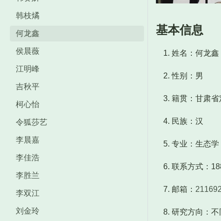
韩枝燏
基本信息
何龙鑫
侯晨薇
姓名：何龙鑫
江明峰
性别：男
吉秋平
籍贯：甘肃省
柯心怡
民族：汉
令狐莎艺
李晨嘉
专业：生态学
李佳浩
联系方式：188
李胜兰
邮箱：
21169
李双江
刘金玲
研究方向：不