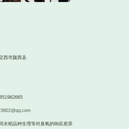
定西市陇西县
51962665
23802@qq.com
同水稻品种生理等对臭氧的响应差异