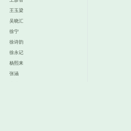
王玉梁
吴晓汇
徐宁
徐诗韵
徐永记
杨熙来
张涵
张浩然
Site map
张艺嘉
张宇杰
Brief
赵梦颖
News
Team
赵雯钰