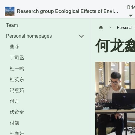
Bri
Research group Ecological Effects of Environmental Change
Team
Personal
Personal homepages
何龙
曹蓉
丁司丞
杜一鸣
杜英东
冯燕茹
付丹
伏帝全
付娆
韩赛妍