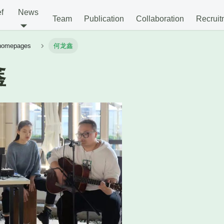
ef
News
Team
Publication
Collaboration
Recruit
 homepages
何龙鑫
鑫