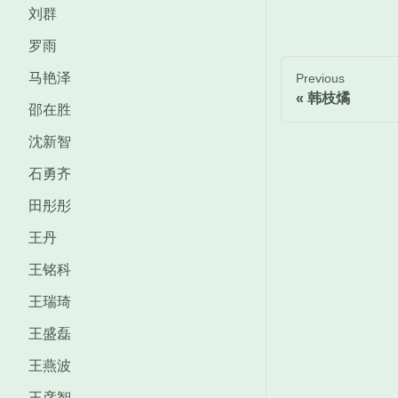
刘群
罗雨
马艳泽
Previous
韩枝燏
邵在胜
沈新智
石勇齐
田彤彤
王丹
王铭科
王瑞琦
王盛磊
王燕波
王彦智