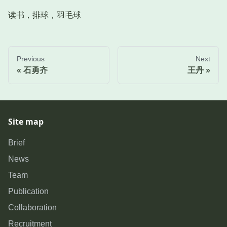
读书，排球，羽毛球
Previous
Next
石勇齐
王丹
Site map
Brief
News
Team
Publication
Collaboration
Recruitment