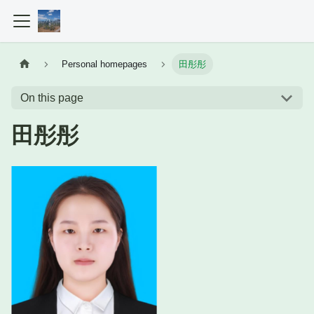
Personal homepages
田彤彤
On this page
田彤彤