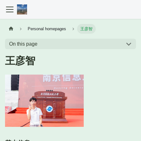
Personal homepages
王彦智
On this page
王彦智